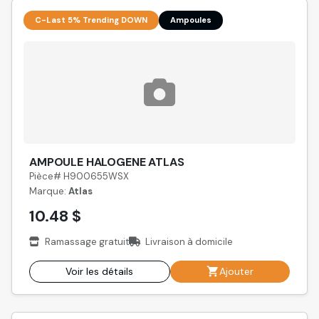
C-Last 5% Trending DOWN
Ampoules
AMPOULE HALOGENE ATLAS
Pièce# H900655WSX
Marque:
Atlas
10.48 $
Ramassage gratuit
Livraison à domicile
Voir les détails
Ajouter