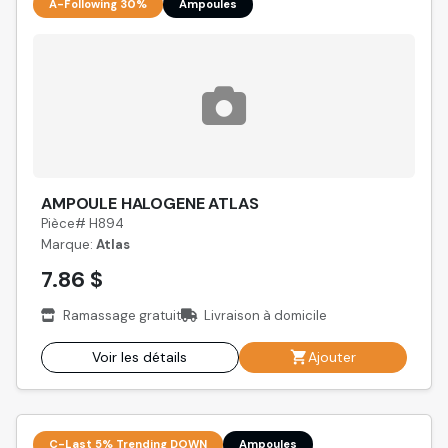
A-Following 30%
Ampoules
AMPOULE HALOGENE ATLAS
Pièce# H894
Marque:
Atlas
7.86 $
Ramassage gratuit
Livraison à domicile
Voir les détails
Ajouter
C-Last 5% Trending DOWN
Ampoules