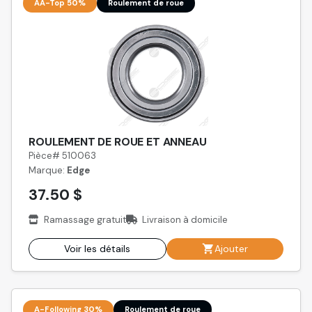
AA-Top 50%
Roulement de roue
ROULEMENT DE ROUE ET ANNEAU
Pièce# 510063
Marque:
Edge
37.50 $
Ramassage gratuit
Livraison à domicile
Voir les détails
Ajouter
A-Following 30%
Roulement de roue