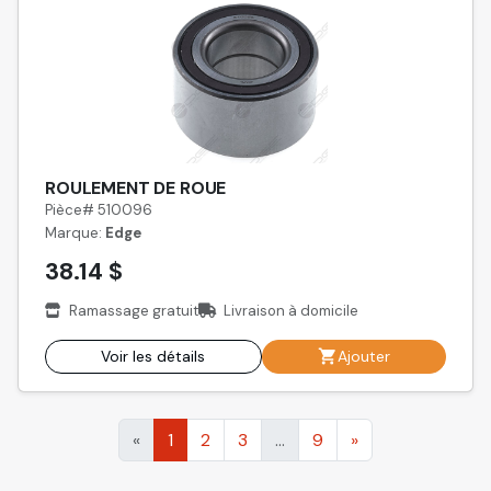
ROULEMENT DE ROUE
Pièce# 510096
Marque:
Edge
38.14 $
Ramassage gratuit
Livraison à domicile
Voir les détails
Ajouter
«
1
2
3
...
9
»