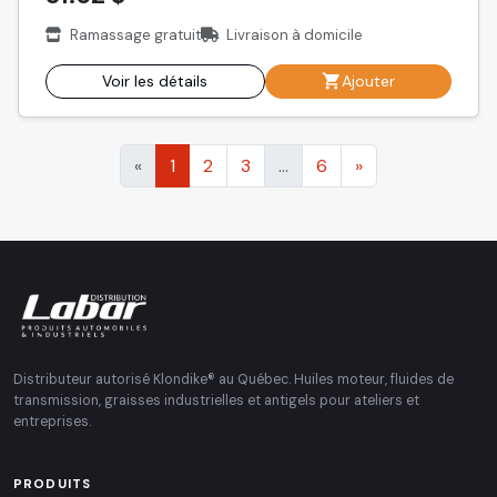
Ramassage gratuit
Livraison à domicile
Voir les détails
Ajouter
«
1
2
3
...
6
»
Distributeur autorisé Klondike® au Québec. Huiles moteur, fluides de
transmission, graisses industrielles et antigels pour ateliers et
entreprises.
PRODUITS