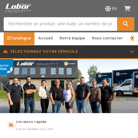
EN
Catalogue
Accueil
Notre équipe
Nous contacter
SÉLECTIONNEZ VOTRE VÉHICULE
Livraison rapide
Sud du Québec sous 24h